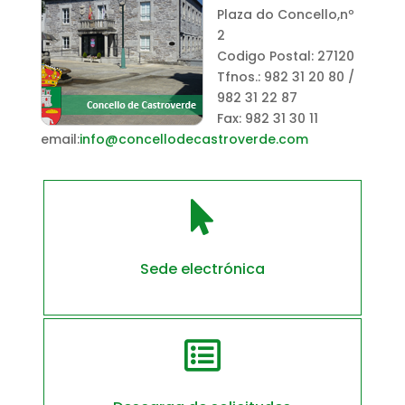
Plaza do Concello,nº
2
Codigo Postal: 27120
Tfnos.: 982 31 20 80 /
982 31 22 87
Fax: 982 31 30 11
email:
info@concellodecastroverde.com

Sede electrónica
