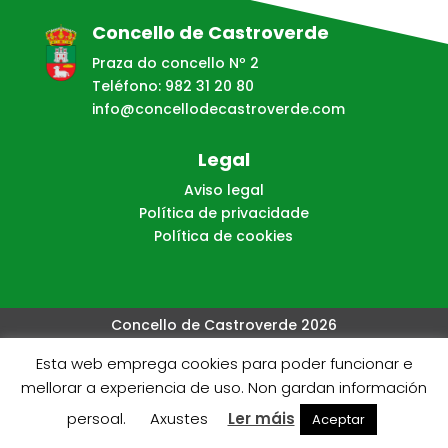
Concello de Castroverde
Praza do concello Nº 2
Teléfono: 982 31 20 80
info@concellodecastroverde.com
Legal
Aviso legal
Política de privacidade
Política de cookies
Concello de Castroverde 2026
Esta web emprega cookies para poder funcionar e
Web creada, aloxada e mantida por Café Dixital SL - 2026.
mellorar a experiencia de uso. Non gardan información
Visítanos en
https://cafedixital.com
ou ponte en
persoal.
Axustes
Ler máis
Aceptar
contacto con nos en
info@cafedixital.com
.