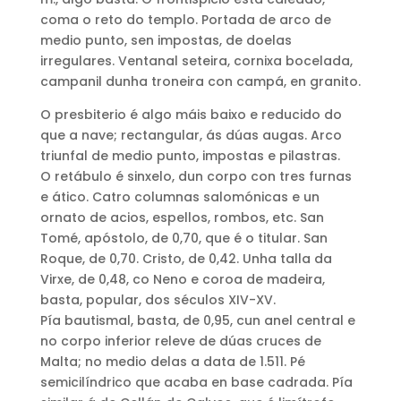
coma o reto do templo. Portada de arco de
medio punto, sen impostas, de doelas
irregulares. Ventanal seteira, cornixa bocelada,
campanil dunha troneira con campá, en granito.
O presbiterio é algo máis baixo e reducido do
que a nave; rectangular, ás dúas augas. Arco
triunfal de medio punto, impostas e pilastras.
O retábulo é sinxelo, dun corpo con tres furnas
e ático. Catro columnas salomónicas e un
ornato de acios, espellos, rombos, etc. San
Tomé, apóstolo, de 0,70, que é o titular. San
Roque, de 0,70. Cristo, de 0,42. Unha talla da
Virxe, de 0,48, co Neno e coroa de madeira,
basta, popular, dos séculos XIV-XV.
Pía bautismal, basta, de 0,95, cun anel central e
no corpo inferior releve de dúas cruces de
Malta; no medio delas a data de 1.511. Pé
semicilíndrico que acaba en base cadrada. Pía