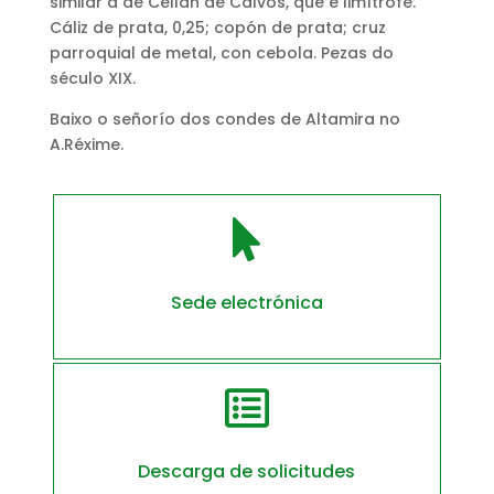
similar á de Cellán de Calvos, que é limítrofe.
Cáliz de prata, 0,25; copón de prata; cruz
parroquial de metal, con cebola. Pezas do
século XIX.
Baixo o señorío dos condes de Altamira no
A.Réxime.

Sede electrónica

Descarga de solicitudes