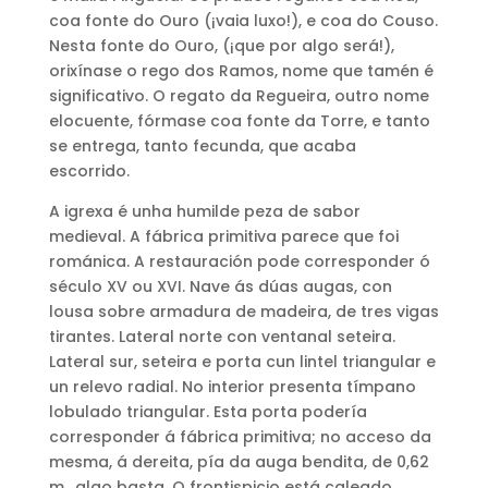
coa fonte do Ouro (¡vaia luxo!), e coa do Couso.
Nesta fonte do Ouro, (¡que por algo será!),
orixínase o rego dos Ramos, nome que tamén é
significativo. O regato da Regueira, outro nome
elocuente, fórmase coa fonte da Torre, e tanto
se entrega, tanto fecunda, que acaba
escorrido.
A igrexa é unha humilde peza de sabor
medieval. A fábrica primitiva parece que foi
románica. A restauración pode corresponder ó
século XV ou XVI. Nave ás dúas augas, con
lousa sobre armadura de madeira, de tres vigas
tirantes. Lateral norte con ventanal seteira.
Lateral sur, seteira e porta cun lintel triangular e
un relevo radial. No interior presenta tímpano
lobulado triangular. Esta porta podería
corresponder á fábrica primitiva; no acceso da
mesma, á dereita, pía da auga bendita, de 0,62
m., algo basta. O frontispicio está caleado,