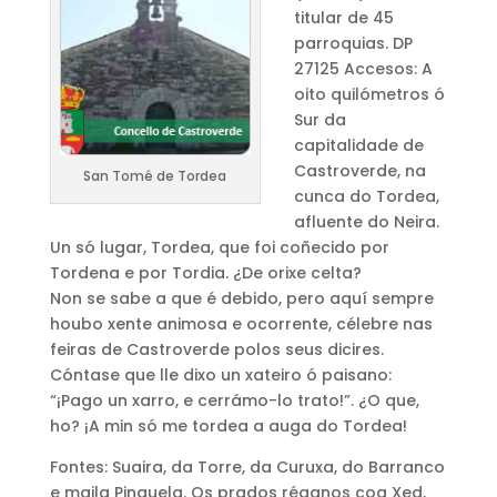
titular de 45
parroquias. DP
27125 Accesos: A
oito quilómetros ó
Sur da
capitalidade de
Castroverde, na
San Tomé de Tordea
cunca do Tordea,
afluente do Neira.
Un só lugar, Tordea, que foi coñecido por
Tordena e por Tordia. ¿De orixe celta?
Non se sabe a que é debido, pero aquí sempre
houbo xente animosa e ocorrente, célebre nas
feiras de Castroverde polos seus dicires.
Cóntase que lle dixo un xateiro ó paisano:
“¡Pago un xarro, e cerrámo-lo trato!”. ¿O que,
ho? ¡A min só me tordea a auga do Tordea!
Fontes: Suaira, da Torre, da Curuxa, do Barranco
e maila Pinguela. Os prados réganos coa Xed,