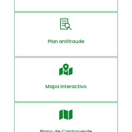

Plan antifraude

Mapa interactivo

Plano de Castroverde