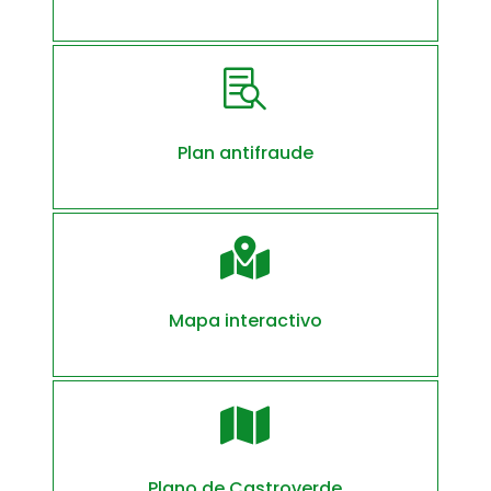

Plan antifraude

Mapa interactivo

Plano de Castroverde