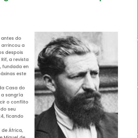
s antes do
 arrincou a
os despois
if, a revista
), fundada en
páxinas este
o
 da Casa do
 a sangría
r o conflito
 do seu
4, ficando
de África,
e Miguel de