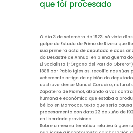
que foi procesado
O día 3 de setembro de 1923, só vinte día
golpe de Estado de Primo de Rivera que lle
súa primeira acta de deputado e dous an
do Desastre de Annual en plena guerra do R
El Socialista (“Órgano del Partido Obrero”
1886 por Pablo Iglesias, recollía nas súas 
vehemente artigo de opinión do deputad
castroverdense Manuel Cordeiro, natural
Zapateiro de Riomol, alzando a voz contra
humana e económica que estaba a produci
bélico en Marrocos, texto que sería causa
procesamento con data 22 de xuño de 192
en liberdade provisional.
Sobre a mesma temática relativa á guerra 
publícase a inconformista colaboración d