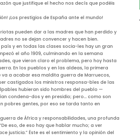
azón que justifique el hecho nos decís que podéis
zación! ¡Los prestigios de España ante el mundo!
triotas pueden dar a las madres que han perdido y
 madres no se dejan convencer y hacen bien.
país y en todas las clases socia-les hay un gran
empezó el año 1909, culminando en la semana
ades, que vieron claro el problema, pero hoy hasta
erra. En los pueblos y en las aldeas, la primera
 va a acabar esa maldita guerra de Marruecos,
er castigados los ministros responsa-bles de las
culpables hubieran sido hombres del pueblo —
tarían condena-dos y en presidio; pero… como son
n pobres gentes, por eso se tarda tanto en
 guerra de África y responsabilidades, una profunda
“De eso, de eso hay que hablar mucho; a ver
 justicia.” Éste es el sentimiento y la opinión del