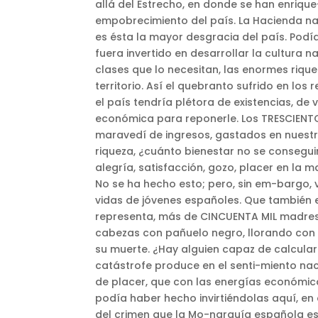
allá del Estrecho, en donde se han enriqu
empobrecimiento del país. La Hacienda nac
es ésta la mayor desgracia del país. Podí
fuera invertido en desarrollar la cultura n
clases que lo necesitan, las enormes riq
territorio. Así el quebranto sufrido en lo
el país tendría plétora de existencias, de 
económica para reponerle. Los TRESCIENTOS
maravedí de ingresos, gastados en nuestr
riqueza, ¿cuánto bienestar no se consegui
alegría, satisfacción, gozo, placer en la 
No se ha hecho esto; pero, sin em-bargo, 
vidas de jóvenes españoles. Que también e
representa, más de CINCUENTA MIL madres q
cabezas con pañuelo negro, llorando con a
su muerte. ¿Hay alguien capaz de calcular
catástrofe produce en el senti-miento nac
de placer, que con las energías económica
podía haber hecho invirtiéndolas aquí, en 
del crimen que la Mo-narquía española es