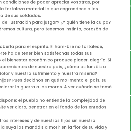
en condiciones de poder apreciar vosotras, por
 la fortaleza material la que engrandece a los
rojo de sus soldados.
e ilustración para juzgar? ¿Y quién tiene la culpa?
remos cultura, pero tenemos instinto, corazón de
berla para el espíritu. El ham-bre no fortalece,
erte ha de tener bien satisfechas todas sus
o el bienestar económico produce placer, alegría. Si
apremiantes de nuestro país, ¿cómo os lanzáis a
lor y nuestro sufrimiento y nuestra miseria?
 hijos? Pues decidnos en qué mo-mento el país, su
clarar la guerra a los moros. A ver cuándo se tomó
 dispone: el pueblo no entiende la complejidad de
te ver claro, penetrar en el fondo de los enredos
os intereses y de nuestros hijos sin nuestra
la suya los mandáis a morir en la flor de su vida y