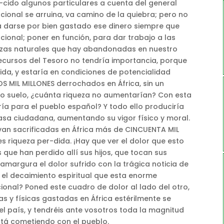
e-cido algunos particulares a cuenta del general
ional se arruina, va camino de la quiebra; pero no
a darse por bien gastado ese dinero siempre que
acional; poner en función, para dar trabajo a las
uezas naturales que hay abandonadas en nuestro
s recursos del Tesoro no tendría importancia, porque
vida, y estaría en condiciones de potencialidad
 MIL MILLONES derrochados en África, sin un
o suelo, ¿cuánta riqueza no aumentarían? Con esta
ría para el pueblo español? Y todo ello produciría
masa ciudadana, aumentando su vigor físico y moral.
van sacrificadas en África más de CINCUENTA MIL
s riqueza per-dida. ¡Hay que ver el dolor que esto
ue han perdido allí sus hijos, que tocan sus
margura el dolor sufrido con la trágica noticia de
 el decaimiento espiritual que esta enorme
ional? Poned este cuadro de dolor al lado del otro,
s y físicas gastadas en África estérilmente se
el país, y tendréis ante vosotros toda la magnitud
tá cometiendo con el pueblo.