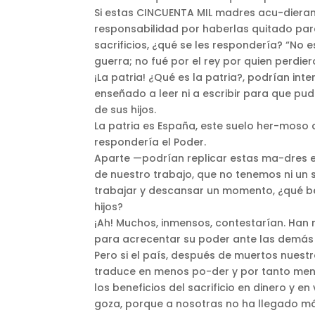
Si estas CINCUENTA MIL madres acu-dieran
responsabilidad por haberlas quitado par
sacrificios, ¿qué se les respondería? “No es
guerra; no fué por el rey por quien perdieron
¡La patria! ¿Qué es la patria?, podrían in
enseñado a leer ni a escribir para que pud
de sus hijos.
La patria es España, este suelo her-moso 
respondería el Poder.
Aparte —podrían replicar estas ma-dres 
de nuestro trabajo, que no tenemos ni un s
trabajar y descansar un momento, ¿qué ben
hijos?
¡Ah! Muchos, inmensos, contestarían. Han mu
para acrecentar su poder ante las demás
Pero si el país, después de muertos nuestr
traduce en menos po-der y por tanto meno
los beneficios del sacrificio en dinero y en
goza, porque a nosotras no ha llegado má