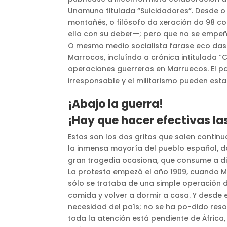
Unamuno titulada “Suicidadores”. Desde o 
montañés, o filósofo da xeración do 98 con
ello con su deber—; pero que no se empeñe 
O mesmo medio socialista farase eco das p
Marrocos, incluíndo a crónica intitulada “
operaciones guerreras en Marruecos. El pa
irresponsable y el militarismo pueden esta
¡Abajo la guerra!
¡Hay que hacer efectivas la
Estos son los dos gritos que salen conti
la inmensa mayoría del pueblo español, d
gran tragedia ocasiona, que consume a dia
La protesta empezó el año 1909, cuando M
sólo se trataba de una simple operación d
comida y volver a dormir a casa. Y desde
necesidad del país; no se ha po-dido reso
toda la atención está pendiente de África