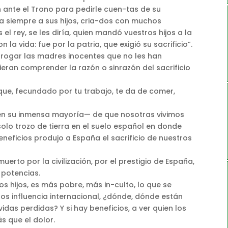
 ante el Trono para pedirle cuen-tas de su
a siempre a sus hijos, cria-dos con muchos
 el rey, se les diría, quien mandó vuestros hijos a la
 la vida: fue por la patria, que exigió su sacrificio”.
terrogar las madres inocentes que no les han
ieran comprender la razón o sinrazón del sacrificio
que, fecundado por tu trabajo, te da de comer,
en su inmensa mayoría— de que nosotras vivimos
olo trozo de tierra en el suelo español en donde
eficios produjo a España el sacrificio de nuestros
erto por la civilización, por el prestigio de España,
 potencias.
os hijos, es más pobre, más in-culto, lo que se
s influencia internacional, ¿dónde, dónde están
 vidas perdidas? Y si hay beneficios, a ver quien los
s que el dolor.