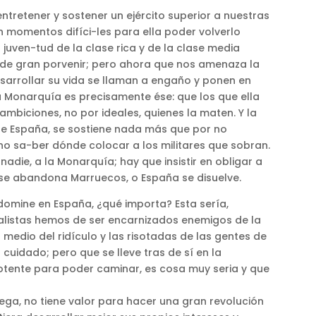
tretener y sostener un ejército superior a nuestras
n momentos difíci-les para ella poder volverlo
 juven-tud de la clase rica y de la clase media
 y de gran porvenir; pero ahora que nos amenaza la
esarrollar su vida se llaman a engaño y ponen en
 la Monarquía es precisamente ése: que los que ella
mbiciones, no por ideales, quienes la maten. Y la
l de España, se sostiene nada más que por no
no sa-ber dónde colocar a los militares que sobran.
nadie, a la Monarquía; hay que insistir en obligar a
se abandona Marruecos, o España se disuelve.
 domine en España, ¿qué importa? Esta sería,
ialistas hemos de ser encarnizados enemigos de la
edio del ridículo y las risotadas de las gentes de
uidado; pero que se lleve tras de sí en la
potente para poder caminar, es cosa muy seria y que
iega, no tiene valor para hacer una gran revolución