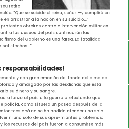
seu retiro
clúe: “Que se suicide el reino, señor —y cumplirá en
en arrastrar a la nación en su suicidio…”.
rotestas obreiras contra a intervención militar en
Contra los deseos del país continuarán las
cifismo del Gobierno es una farsa. La fatalidad
r satisfechos…”.
s responsabilidades!
nuamente y con gran emoción del fondo del alma de
olorido y amargado por las desdichas que esta
rio su dinero y su sangre.
aura lanzó al país a la guerra pretextando que
e policía, como si fuera un paseo después de la
 enton-ces acá no se ha podido atender una sola
lver ni uno solo de sus apre-miantes problemas:
, y los recursos del país fueron a consumirse más