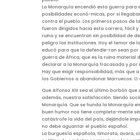
La Monarquía encendió esta guerra para en
posibilidades econó-micas, por si llegaba
contra el pueblo. Los primeros pasos de la
fueron dirigidos hacia esta carrera, fácil
ruina y se encuentran sin posibilidad de d
peligro las instituciones. Hoy el temor de
educó para que la defendie-ran sean por a
guerra de África, que es la ruina materia
declarar a la Monarquía fracasada y por 
Hay que exigir responsabilidad, más que a 
los Gobiernos a abandonar Marruecos. O 
Que Alfonso XIII sea el último borbón que
además, nuestra satisfacción. Siendo soc
Monarquía. Que se hunda la Monarquía en m
buen humor nos tiene completa-mente sin c
catástrofe la vida del país, dejándole im
no debe aguantar el pueblo español.
La burguesía española, timorata, avara, c