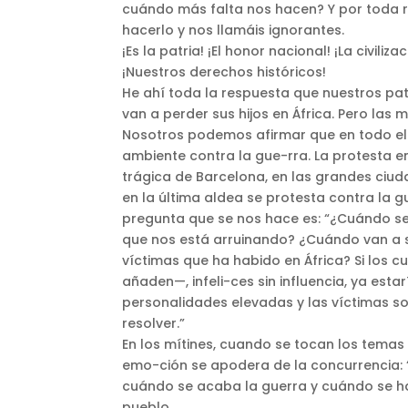
cuándo más falta nos hacen? Y por toda r
hacerlo y nos llamáis ignorantes.
¡Es la patria! ¡El honor nacional! ¡La civili
¡Nuestros derechos históricos!
He ahí toda la respuesta que nuestros pa
van a perder sus hijos en África. Pero las
Nosotros podemos afirmar que en todo el 
ambiente contra la gue-rra. La protesta 
trágica de Barcelona, en las grandes ciud
en la última aldea se protesta contra la gu
pregunta que se nos hace es: “¿Cuándo se
que nos está arruinando? ¿Cuándo van a s
víctimas que ha habido en África? Si los 
añaden—, infeli-ces sin influencia, ya es
personalidades elevadas y las víctimas so
resolver.”
En los mítines, cuando se tocan los temas
emo-ción se apodera de la concurrencia: 
cuándo se acaba la guerra y cuándo se hace
pueblo.