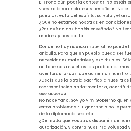
El Trono aún podría contestar: No estáis 
vuestra ignorancia, esos beneficios. No es
pueblos; es la del espíritu, su valor, el ar
¿Que no estamos nosotras en condiciones d
¿Por qué no nos habéis enseñado? No tend
madres, y nos basta.
Donde no hay riqueza material no puede ha
aniquila. Para que un pueblo pueda ser fu
necesidades materiales y espirituales. Sól
no tenemos resueltos los problemas más 
aventuras lo-cas, que aumentan nuestro do
¿Decís que la patria sacrificó a nues-tros
representación parla-mentaria, acordó de
ese acuerdo.
No hace falta. Soy yo y mi Gobierno quien
estos problemas. Su ignorancia no le permi
de la diplomacia secreta.
¿De modo que vosotros disponéis de nuestr
autorización, y contra nues-tra voluntad y 