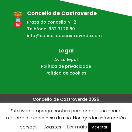
Concello de Castroverde
Praza do concello Nº 2
Teléfono: 982 31 20 80
info@concellodecastroverde.com
Legal
Aviso legal
Política de privacidade
Política de cookies
Concello de Castroverde 2026
Esta web emprega cookies para poder funcionar e
Web creada, aloxada e mantida por Café Dixital SL - 2026.
mellorar a experiencia de uso. Non gardan información
Visítanos en
https://cafedixital.com
ou ponte en
persoal.
Axustes
Ler máis
Aceptar
contacto con nos en
info@cafedixital.com
.