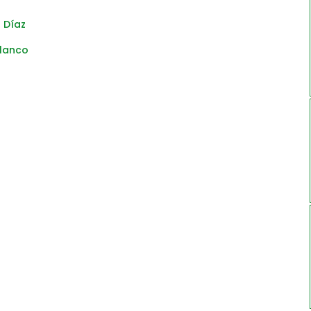
 Díaz
Blanco
n