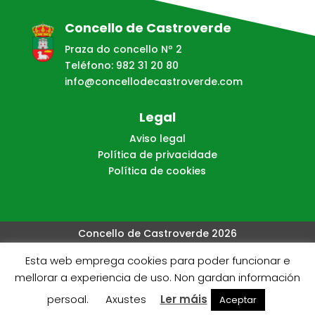
Concello de Castroverde
Praza do concello Nº 2
Teléfono: 982 31 20 80
info@concellodecastroverde.com
Legal
Aviso legal
Política de privacidade
Política de cookies
Concello de Castroverde 2026
Esta web emprega cookies para poder funcionar e
Web creada, aloxada e mantida por Café Dixital SL - 2026.
mellorar a experiencia de uso. Non gardan información
Visítanos en
https://cafedixital.com
ou ponte en
persoal.
Axustes
Ler máis
Aceptar
contacto con nos en
info@cafedixital.com
.