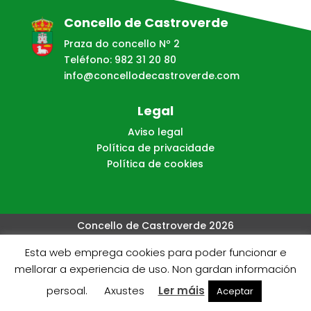
Concello de Castroverde
Praza do concello Nº 2
Teléfono: 982 31 20 80
info@concellodecastroverde.com
Legal
Aviso legal
Política de privacidade
Política de cookies
Concello de Castroverde 2026
Esta web emprega cookies para poder funcionar e
Web creada, aloxada e mantida por Café Dixital SL - 2026.
mellorar a experiencia de uso. Non gardan información
Visítanos en
https://cafedixital.com
ou ponte en
persoal.
Axustes
Ler máis
Aceptar
contacto con nos en
info@cafedixital.com
.