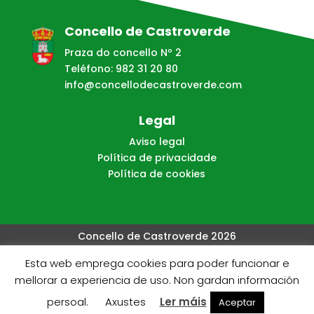
Concello de Castroverde
Praza do concello Nº 2
Teléfono: 982 31 20 80
info@concellodecastroverde.com
Legal
Aviso legal
Política de privacidade
Política de cookies
Concello de Castroverde 2026
Esta web emprega cookies para poder funcionar e
Web creada, aloxada e mantida por Café Dixital SL - 2026.
mellorar a experiencia de uso. Non gardan información
Visítanos en
https://cafedixital.com
ou ponte en
persoal.
Axustes
Ler máis
Aceptar
contacto con nos en
info@cafedixital.com
.