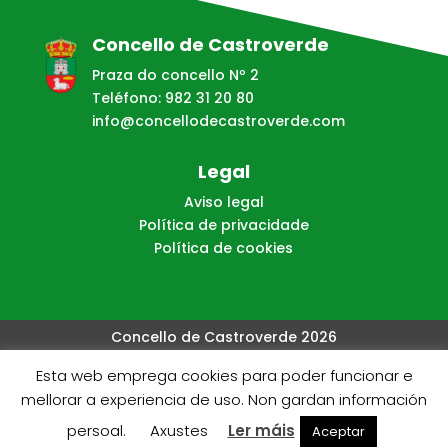
Concello de Castroverde
Praza do concello Nº 2
Teléfono: 982 31 20 80
info@concellodecastroverde.com
Legal
Aviso legal
Política de privacidade
Política de cookies
Concello de Castroverde 2026
Esta web emprega cookies para poder funcionar e
Web creada, aloxada e mantida por Café Dixital SL - 2026.
mellorar a experiencia de uso. Non gardan información
Visítanos en
https://cafedixital.com
ou ponte en
persoal.
Axustes
Ler máis
Aceptar
contacto con nos en
info@cafedixital.com
.